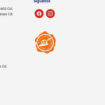
Síguenos
 #602
Col.
denas
Cd.
as
Cd.