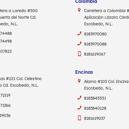
Colombia
tera a Laredo #500
Carretera a Colombia
Puerta del Norte Cd.
Aplicación Lázaro Cár
edo, N.L.
Escobedo, N.L.
974488
8183970080
974498
8183970088
207822
8181619067
Encinas
pas #221
Col. Celestino
Alamo #103
Col. Encin
ca
Cd. Escobedo, N.L.
Escobedo, N.L.
71519
8183845551
71366
8183840128
19036
8181619037