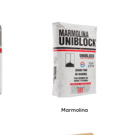
o
Marmolina