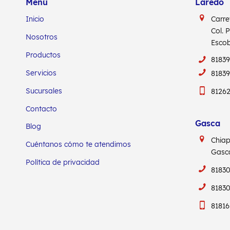
Menú
Laredo
Inicio
Carre
Col. 
Nosotros
Escob
Productos
8183
Servicios
8183
Sucursales
8126
Contacto
Gasca
Blog
Chia
Cuéntanos cómo te atendimos
Gas
Política de privacidad
81830
81830
81816