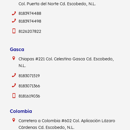
Col. Puerta del Norte Cd. Escobedo, N.L.
8183974488
8183974498
8126207822
Gasca
Chiapas #221
Col. Celestino Gasca
Cd. Escobedo,
N.L.
8183071519
8183071366
8181619036
Colombia
Carretera a Colombia #602
Col. Aplicación Lázaro
Cárdenas
Cd. Escobedo, N.L.