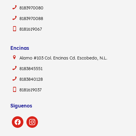
8183970080
8183970088
8181619067
Encinas
Alamo #103
Col. Encinas
Cd. Escobedo, N.L.
8183845551
8183840128
8181619037
Síguenos