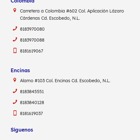
Colombia
Carretera a Colombia #602
Col. Aplicación Lázaro
Cárdenas
Cd. Escobedo, N.L.
8183970080
8183970088
8181619067
Encinas
Alamo #103
Col. Encinas
Cd. Escobedo, N.L.
8183845551
8183840128
8181619037
Síguenos