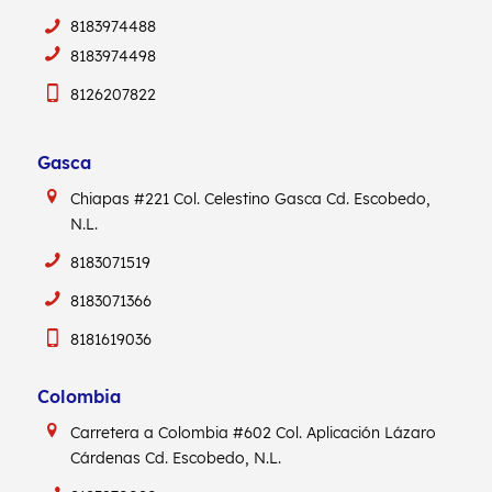
8183974488
8183974498
8126207822
Gasca
Chiapas #221
Col. Celestino Gasca
Cd. Escobedo,
N.L.
8183071519
8183071366
8181619036
Colombia
Carretera a Colombia #602
Col. Aplicación Lázaro
Cárdenas
Cd. Escobedo, N.L.