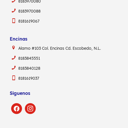
8183970080
8183970088
8181619067
Encinas
Alamo #103
Col. Encinas
Cd. Escobedo, N.L.
8183845551
8183840128
8181619037
Síguenos