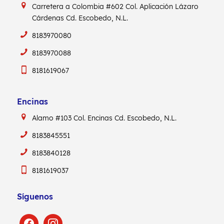
Carretera a Colombia #602
Col. Aplicación Lázaro
Cárdenas
Cd. Escobedo, N.L.
8183970080
8183970088
8181619067
Encinas
Alamo #103
Col. Encinas
Cd. Escobedo, N.L.
8183845551
8183840128
8181619037
Síguenos