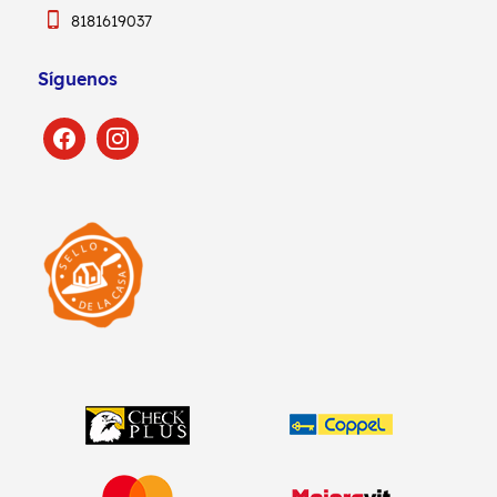
8181619037
Síguenos