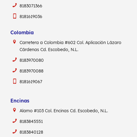
8183071366
8181619036
Colombia
Carretera a Colombia #602
Col. Aplicación Lázaro
Cárdenas
Cd. Escobedo, N.L.
8183970080
8183970088
8181619067
Encinas
Alamo #103
Col. Encinas
Cd. Escobedo, N.L.
8183845551
8183840128