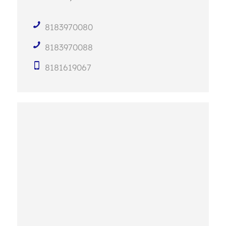
8183970080
8183970088
8181619067