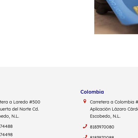
Colombia
tera a Laredo #500
Carretera a Colombia
Puerta del Norte Cd.
Aplicación Lázaro Cár
edo, N.L.
Escobedo, N.L.
974488
8183970080
974498
8183970088