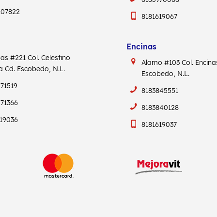
207822
8181619067
Encinas
pas #221
Col. Celestino
Alamo #103
Col. Encin
ca
Cd. Escobedo, N.L.
Escobedo, N.L.
71519
8183845551
71366
8183840128
19036
8181619037