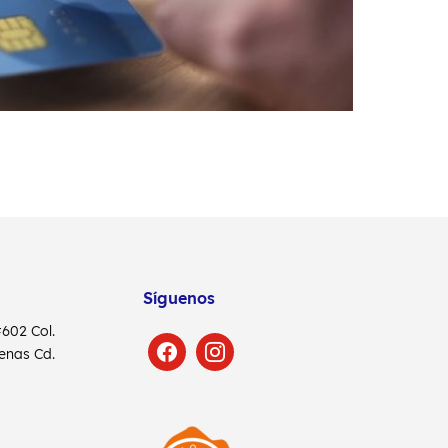
Síguenos
 #602
Col.
denas
Cd.