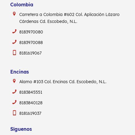
Colombia
Carretera a Colombia #602
Col. Aplicación Lázaro
Cárdenas
Cd. Escobedo, N.L.
8183970080
8183970088
8181619067
Encinas
Alamo #103
Col. Encinas
Cd. Escobedo, N.L.
8183845551
8183840128
8181619037
Síguenos