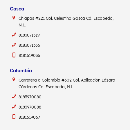
Gasca
Chiapas #221
Col. Celestino Gasca
Cd. Escobedo,
N.L.
8183071519
8183071366
8181619036
Colombia
Carretera a Colombia #602
Col. Aplicación Lázaro
Cárdenas
Cd. Escobedo, N.L.
8183970080
8183970088
8181619067