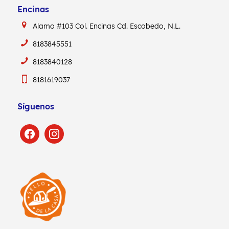
Encinas
Alamo #103
Col. Encinas
Cd. Escobedo, N.L.
8183845551
8183840128
8181619037
Síguenos