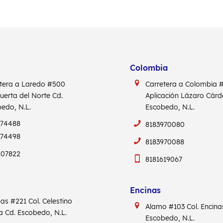
Colombia
tera a Laredo #500
Carretera a Colombia
Puerta del Norte Cd.
Aplicación Lázaro Cár
edo, N.L.
Escobedo, N.L.
974488
8183970080
974498
8183970088
207822
8181619067
Encinas
pas #221
Col. Celestino
Alamo #103
Col. Encin
ca
Cd. Escobedo, N.L.
Escobedo, N.L.