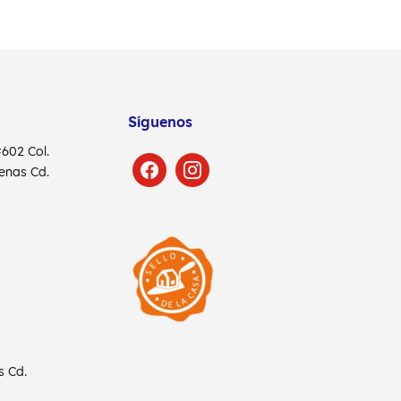
Síguenos
 #602
Col.
denas
Cd.
as
Cd.