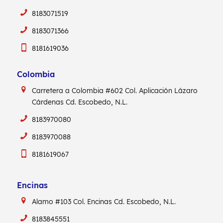
8183071519
8183071366
8181619036
Colombia
Carretera a Colombia #602
Col. Aplicación Lázaro
Cárdenas
Cd. Escobedo, N.L.
8183970080
8183970088
8181619067
Encinas
Alamo #103
Col. Encinas
Cd. Escobedo, N.L.
8183845551