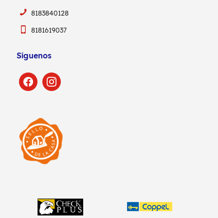
8183840128
8181619037
Síguenos