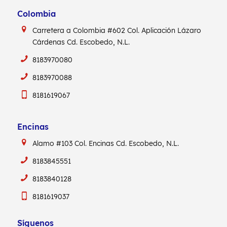
Colombia
Carretera a Colombia #602
Col. Aplicación Lázaro
Cárdenas
Cd. Escobedo, N.L.
8183970080
8183970088
8181619067
Encinas
Alamo #103
Col. Encinas
Cd. Escobedo, N.L.
8183845551
8183840128
8181619037
Síguenos