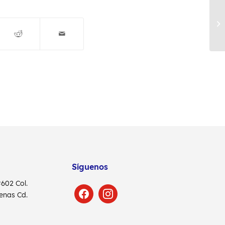
Síguenos
 #602
Col.
denas
Cd.