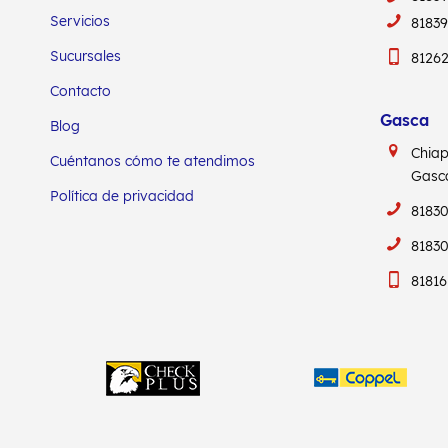
Servicios
8183
Sucursales
8126
Contacto
Gasca
Blog
Chia
Cuéntanos cómo te atendimos
Gas
Política de privacidad
81830
81830
81816