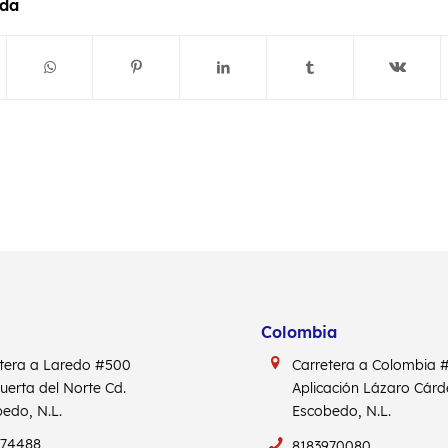
ada
Colombia
tera a Laredo #500
Carretera a Colombia
Puerta del Norte Cd.
Aplicación Lázaro Cár
edo, N.L.
Escobedo, N.L.
974488
8183970080