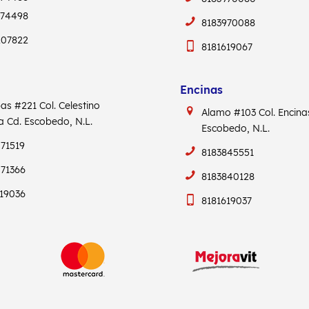
974498
8183970088
207822
8181619067
Encinas
pas #221
Col. Celestino
Alamo #103
Col. Encin
ca
Cd. Escobedo, N.L.
Escobedo, N.L.
71519
8183845551
71366
8183840128
19036
8181619037