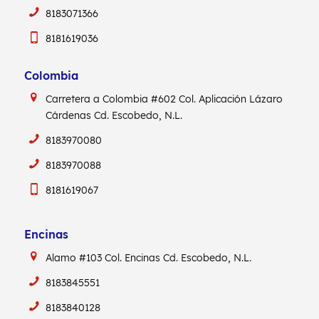
8183071366
8181619036
Colombia
Carretera a Colombia #602
Col. Aplicación Lázaro
Cárdenas
Cd. Escobedo, N.L.
8183970080
8183970088
8181619067
Encinas
Alamo #103
Col. Encinas
Cd. Escobedo, N.L.
8183845551
8183840128