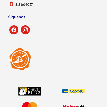
8181619037
Síguenos