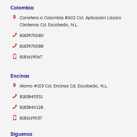
Colombia
Carretera a Colombia #602
Col. Aplicación Lázaro
Cárdenas
Cd. Escobedo, N.L.
8183970080
8183970088
8181619067
Encinas
Alamo #103
Col. Encinas
Cd. Escobedo, N.L.
8183845551
8183840128
8181619037
Síguenos