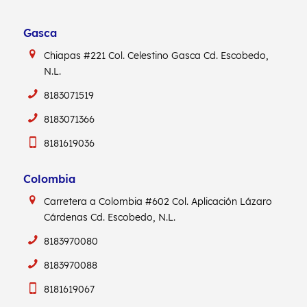
Gasca
Chiapas #221
Col. Celestino Gasca
Cd. Escobedo,
N.L.
8183071519
8183071366
8181619036
Colombia
Carretera a Colombia #602
Col. Aplicación Lázaro
Cárdenas
Cd. Escobedo, N.L.
8183970080
8183970088
8181619067