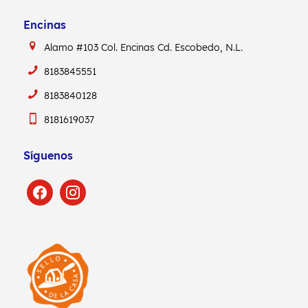
Encinas
Alamo #103
Col. Encinas
Cd. Escobedo, N.L.
8183845551
8183840128
8181619037
Síguenos