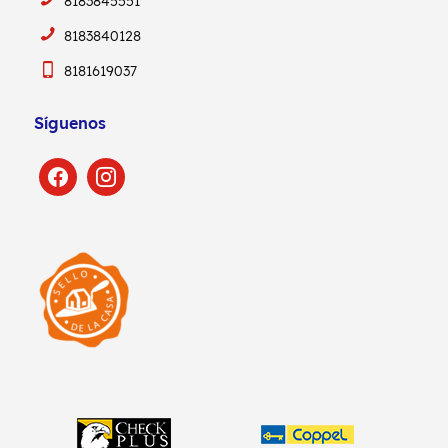
8183845551
8183840128
8181619037
Síguenos