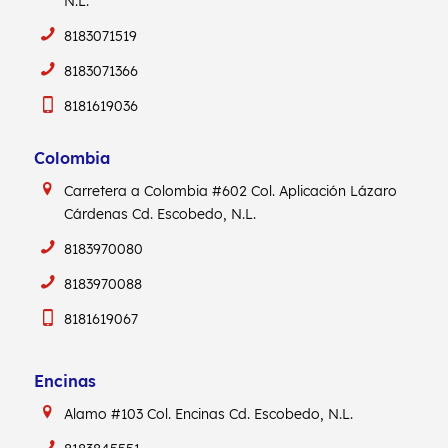
N.L.
8183071519
8183071366
8181619036
Colombia
Carretera a Colombia #602
Col. Aplicación Lázaro
Cárdenas
Cd. Escobedo, N.L.
8183970080
8183970088
8181619067
Encinas
Alamo #103
Col. Encinas
Cd. Escobedo, N.L.