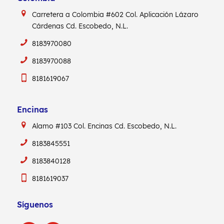
Carretera a Colombia #602
Col. Aplicación Lázaro
Cárdenas
Cd. Escobedo, N.L.
8183970080
8183970088
8181619067
Encinas
Alamo #103
Col. Encinas
Cd. Escobedo, N.L.
8183845551
8183840128
8181619037
Síguenos