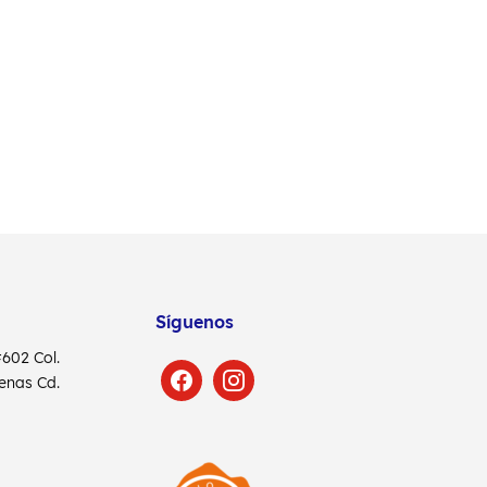
Síguenos
 #602
Col.
denas
Cd.