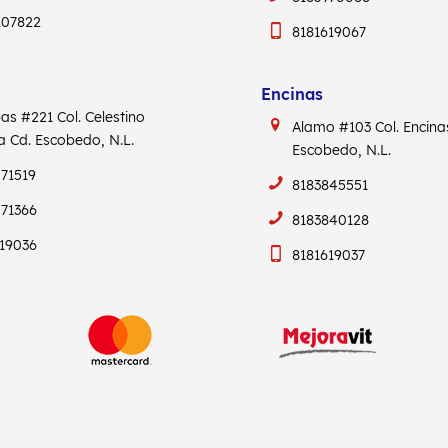
207822
8181619067
Encinas
pas #221
Col. Celestino
Alamo #103
Col. Encin
ca
Cd. Escobedo, N.L.
Escobedo, N.L.
71519
8183845551
71366
8183840128
19036
8181619037