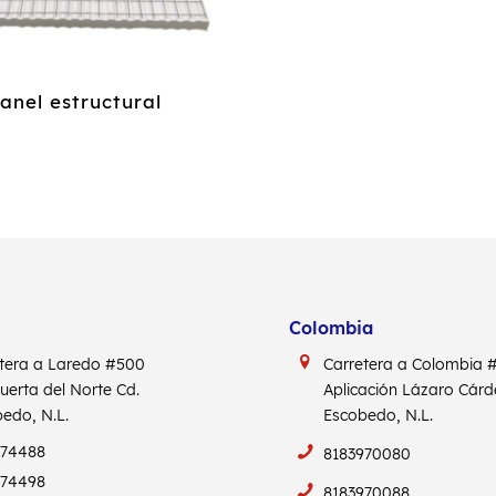
anel estructural
Colombia
tera a Laredo #500
Carretera a Colombia
Puerta del Norte Cd.
Aplicación Lázaro Cár
edo, N.L.
Escobedo, N.L.
974488
8183970080
974498
8183970088