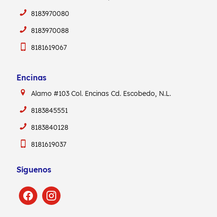
8183970080
8183970088
8181619067
Encinas
Alamo #103
Col. Encinas
Cd. Escobedo, N.L.
8183845551
8183840128
8181619037
Síguenos