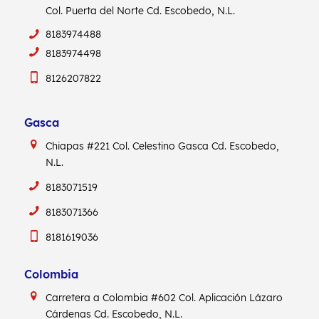
Col. Puerta del Norte Cd. Escobedo, N.L.
8183974488
8183974498
8126207822
Gasca
Chiapas #221
Col. Celestino Gasca
Cd. Escobedo,
N.L.
8183071519
8183071366
8181619036
Colombia
Carretera a Colombia #602
Col. Aplicación Lázaro
Cárdenas
Cd. Escobedo, N.L.