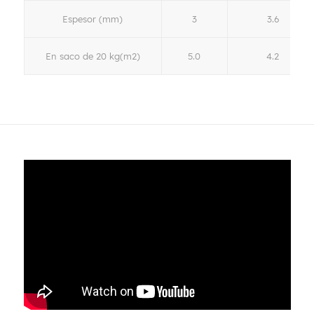
Espesor (mm)
3
3.6
En saco de 20 kg(m2)
5.0
4.2