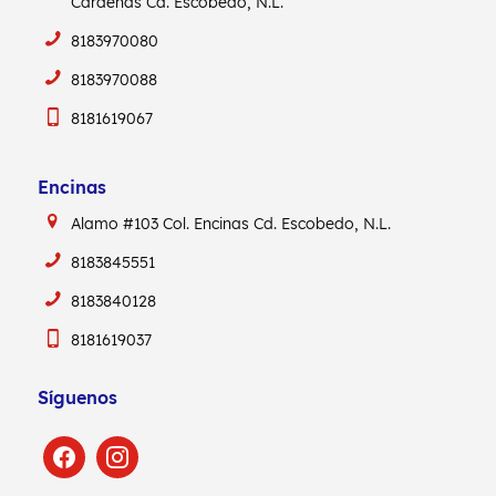
Cárdenas
Cd. Escobedo, N.L.
8183970080
8183970088
8181619067
Encinas
Alamo #103
Col. Encinas
Cd. Escobedo, N.L.
8183845551
8183840128
8181619037
Síguenos