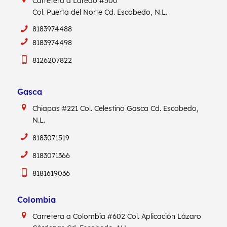
Carretera a Laredo #500
Col. Puerta del Norte Cd. Escobedo, N.L.
8183974488
8183974498
8126207822
Gasca
Chiapas #221
Col. Celestino Gasca
Cd. Escobedo,
N.L.
8183071519
8183071366
8181619036
Colombia
Carretera a Colombia #602
Col. Aplicación Lázaro