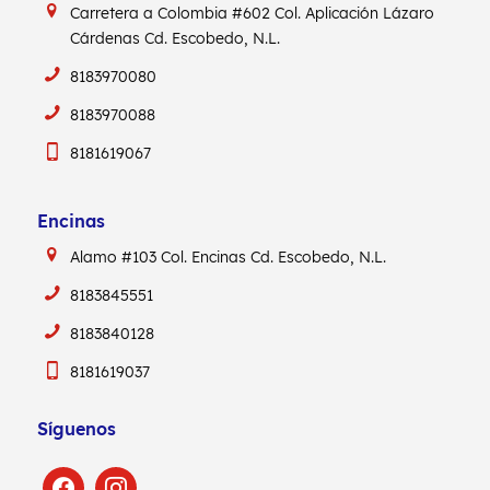
Carretera a Colombia #602
Col. Aplicación Lázaro
Cárdenas
Cd. Escobedo, N.L.
8183970080
8183970088
8181619067
Encinas
Alamo #103
Col. Encinas
Cd. Escobedo, N.L.
8183845551
8183840128
8181619037
Síguenos